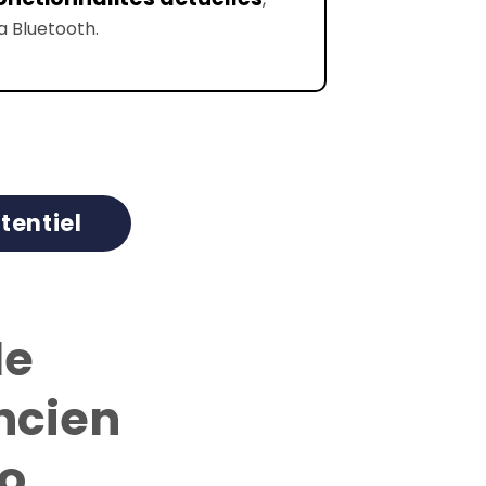
 Bluetooth.
tentiel
de
ncien
o