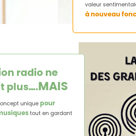
valeur sentimentale
à nouveau fonc
ion radio ne
MAIS
t plus….
pour
 concept unique
 musiques
tout en gardant