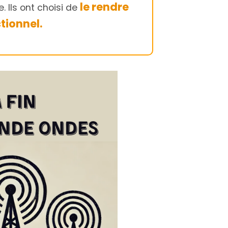
le rendre
. Ils ont choisi de
tionnel.