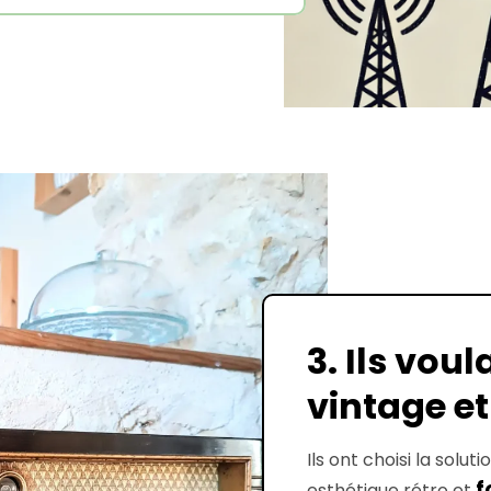
3.
Ils voula
vintage et 
Ils ont choisi la solut
f
esthétique rétro et