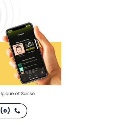
lgique et Suisse
é(e)