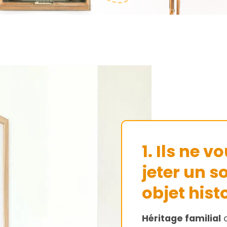
1.
Ils ne vo
jeter un s
objet hist
Héritage familial
o