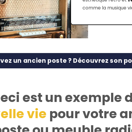
comme la musique via
vez un ancien poste ? Découvrez son po
eci est un exemple 
elle vie
pour votre a
poste ou meuble radi