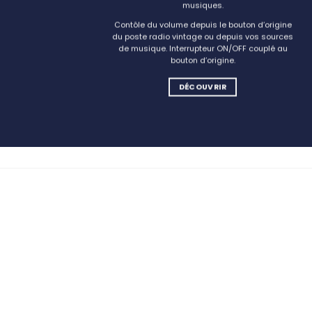
musiques.
Contôle du volume depuis le bouton d’origine
du poste radio vintage ou depuis vos sources
de musique. Interrupteur ON/OFF couplé au
bouton d’origine.
DÉCOUVRIR