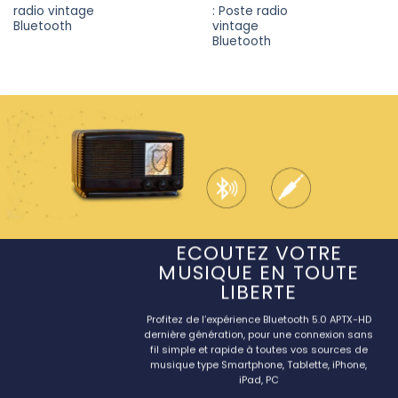
radio vintage
: Poste radio
Bluetooth
vintage
Bluetooth
ECOUTEZ VOTRE
MUSIQUE EN TOUTE
LIBERTE
Profitez de l’expérience Bluetooth 5.0 APTX-HD
dernière génération, pour une connexion sans
fil simple et rapide à toutes vos sources de
musique type Smartphone, Tablette, iPhone,
iPad, PC