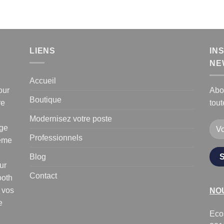
LIENS
IN
NE
Accueil
our
Abo
Boutique
re
tout
Modernisez votre poste
age
Professionnels
tème
Blog
ur
Contact
ooth
 vos
NO
e
Eco