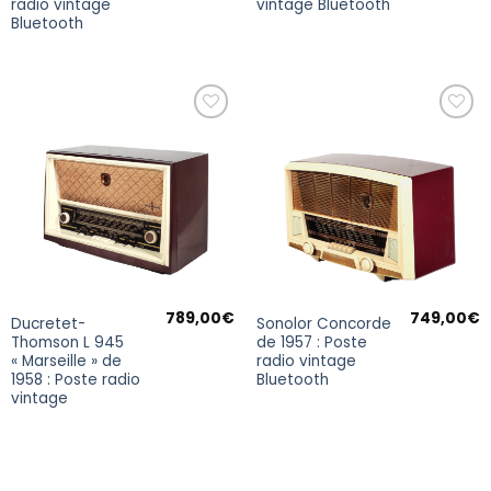
radio vintage
vintage Bluetooth
Bluetooth
Ajouter
Ajouter
à la
à la
wishlist
wishlist
789,00
€
749,00
€
Ducretet-
Sonolor Concorde
Thomson L 945
de 1957 : Poste
« Marseille » de
radio vintage
1958 : Poste radio
Bluetooth
vintage