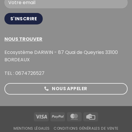
NOUS TROUVER
Ecosystème DARWIN - 87 Quai de Queyries 33100
BORDEAUX
TEL : 0674726527
NOUS APPELER
Visa
PayPal
MasterCard
Credit
Card
MENTIONS LÉGALES
CONDITIONS GÉNÉRALES DE VENTE