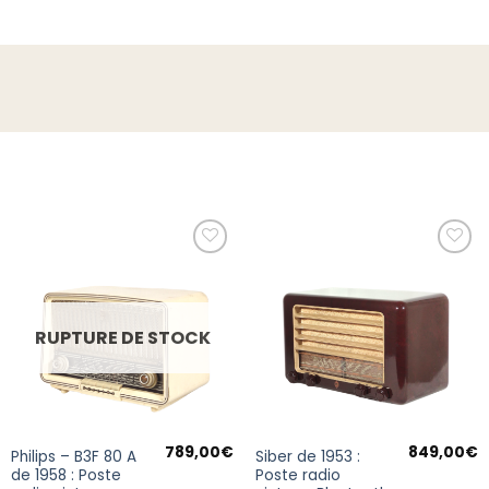
Ajouter
Ajouter
à la
à la
wishlist
wishlist
RUPTURE DE STOCK
789,00
€
849,00
€
Philips – B3F 80 A
Siber de 1953 :
de 1958 : Poste
Poste radio