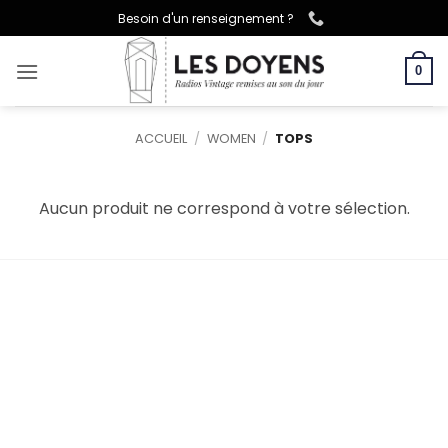
Passer
Besoin d'un renseignement ?
au
contenu
0
ACCUEIL
/
WOMEN
/
TOPS
Aucun produit ne correspond à votre sélection.