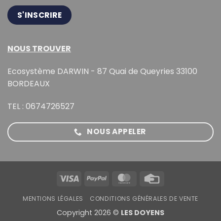
NOUS TROUVER
Ecosystème DARWIN - 87 Quai de Queyries 33100
BORDEAUX
TEL : 0674726527
NOUS APPELER
Visa
PayPal
MasterCard
Credit
Card
MENTIONS LÉGALES
CONDITIONS GÉNÉRALES DE VENTE
Copyright 2026 ©
LES DOYENS