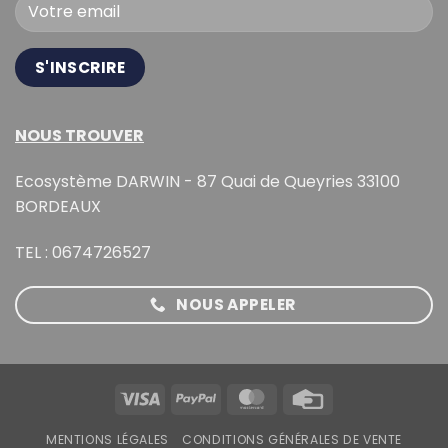
NOUS TROUVER
Ecosystème DARWIN - 87 Quai de Queyries 33100
BORDEAUX
TEL : 0674726527
NOUS APPELER
Visa
PayPal
MasterCard
Credit
Card
MENTIONS LÉGALES
CONDITIONS GÉNÉRALES DE VENTE