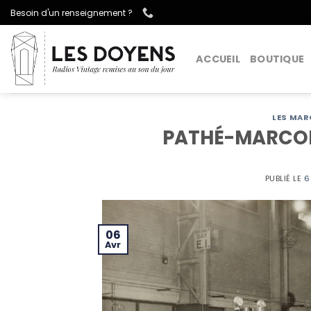
Passer
Besoin d'un renseignement ?
au
contenu
ACCUEIL
BOUTIQUE
LES MAR
PATHÉ-MARCONI
PUBLIÉ LE
6
06
Avr