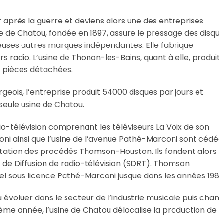
r après la guerre et deviens alors une des entreprises
ine de Chatou, fondée en 1897, assure le pressage des disq
euses autres marques indépendantes. Elle fabrique
 radio. L’usine de Thonon-les-Bains, quant à elle, produi
es pièces détachées.
urgeois, l’entreprise produit 54000 disques par jours et
seule usine de Chatou.
dio-télévision comprenant les téléviseurs La Voix de son
oni ainsi que l’usine de l’avenue Pathé-Marconi sont céd
itation des procédés Thomson-Houston. Ils fondent alors
de Diffusion de radio-télévision (SDRT). Thomson
iel sous licence Pathé-Marconi jusque dans les années 198
 évoluer dans le secteur de l’industrie musicale puis cha
me année, l’usine de Chatou délocalise la production de