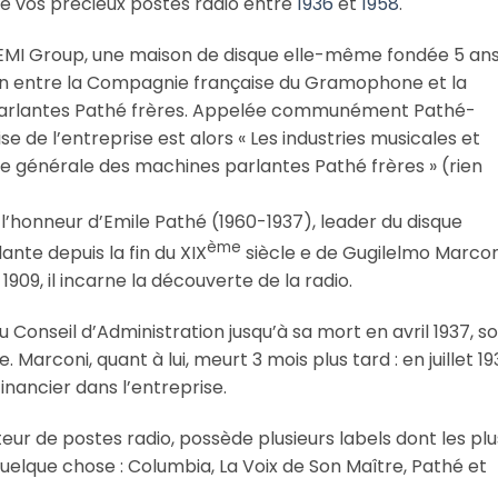
de vos précieux postes radio entre
1936
et
1958
.
r EMI Group, une maison de disque elle-même fondée 5 an
fusion entre la Compagnie française du Gramophone et la
arlantes Pathé frères. Appelée communément Pathé-
e de l’entreprise est alors « Les industries musicales et
 générale des machines parlantes Pathé frères » (rien
l’honneur d’Emile Pathé (1960-1937), leader du disque
ème
nte depuis la fin du XIX
siècle e de Gugilelmo Marcon
1909, il incarne la découverte de la radio.
Conseil d’Administration jusqu’à sa mort en avril 1937, so
 Marconi, quant à lui, meurt 3 mois plus tard : en juillet 19
financier dans l’entreprise.
ur de postes radio, possède plusieurs labels dont les plu
elque chose : Columbia, La Voix de Son Maître, Pathé et