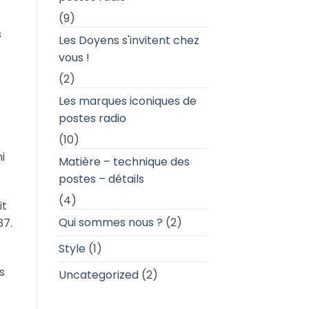
(9)
s
Les Doyens s'invitent chez
vous !
(2)
Les marques iconiques de
postes radio
(10)
i
Matière – technique des
postes – détails
(4)
it
Qui sommes nous ?
(2)
37.
Style
(1)
s
Uncategorized
(2)