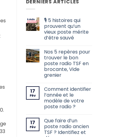
DERNIERS ARTICLES
🎙️ 5 histoires qui
ues
prouvent qu’un
vieux poste mérite
t
d’être sauvé
Aucun
commentaire
Nos 5 repères pour
sur
🎙️
trouver le bon
5
poste radio TSF en
histoires
qui
brocante, Vide
prouvent
grenier
qu’un
vieux
Aucun
poste
commentaire
ées
mérite
Comment identifier
sur
17
d’être
Nos
l’année et le
Fév
sauvé
5
modèle de votre
repères
pour
poste radio ?
0.
trouver
le
Aucun
bon
commentaire
Que faire d’un
sur
poste
17
nge
Comment
radio
poste radio ancien
Fév
identifier
TSF
 33
TSF ? Identifiez et
l’année
en
et
brocante,