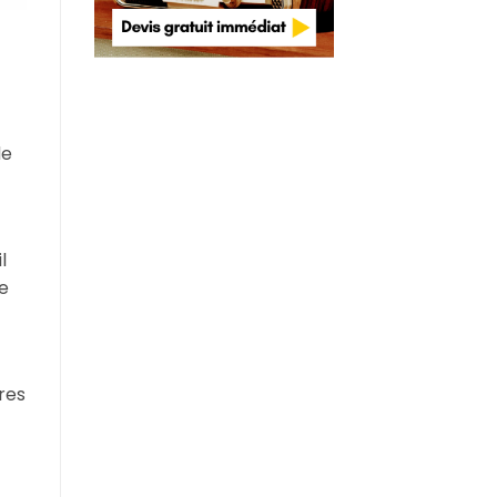
de
l
e
tres